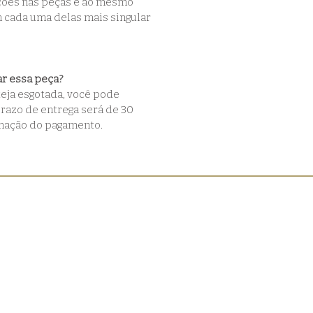
ções nas peças e ao mesmo 
 cada uma delas mais singular 
r essa peça?
eja esgotada, você pode 
razo de entrega será de 30 
rmação do pagamento.