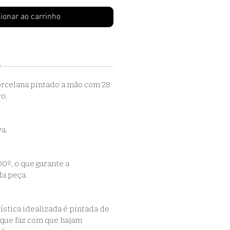
ionar ao carrinho
orcelana pintado a mão com 28 
o.
a. 
º, o que garante a 
da peça.
ística idealizada é pintada de 
 que faz com que hajam 