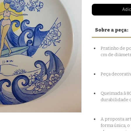
Adic
Sobre a peça:
Pratinho de p
cm de diâmetr
Peça decorativ
Queimada à 800
durabilidade 
A proposta art
forma única, o